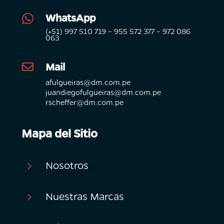
WhatsApp

(+51) 997 510 719 – 955 572 377 – 972 086
063
Mail

afulgueiras@dm.com.pe
juandiegofulgueiras@dm.com.pe
rscheffer@dm.com.pe
Mapa del Sitio
Nosotros
5
Nuestras Marcas
5