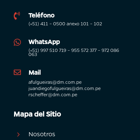
Teléfono

(+51) 411 – 0500 anexo 101 – 102
WhatsApp

(+51) 997 510 719 – 955 572 377 – 972 086
063
Mail

afulgueiras@dm.com.pe
juandiegofulgueiras@dm.com.pe
rscheffer@dm.com.pe
Mapa del Sitio
Nosotros
5